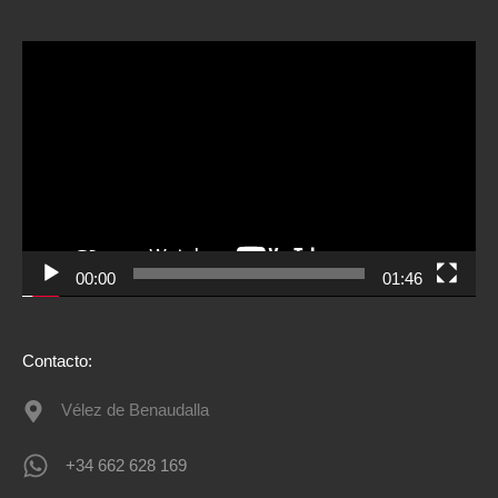
Reproductor
de
vídeo
00:00
01:46
Contacto:
Vélez de Benaudalla
+34 662 628 169