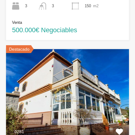
3
150
m2
3
Venta
500.000€ Negociables
Destacado
0281