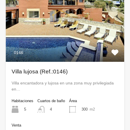
0146
Villa lujosa (Ref.:0146)
Villa encantadora y lujosa en una zona muy privilegiada
en…
Habitaciones
Cuartos de baño
Área
5
300
m2
4
Venta