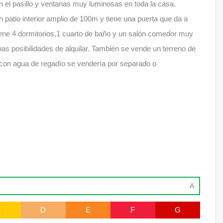
n el pasillo y ventanas muy luminosas en toda la casa.
n patio interior amplio de 100m y tiene una puerta que da a
tiene 4 dormitorios,1 cuarto de baño y un salón comedor muy
s posibilidades de alquilar. También se vende un terreno de
 con agua de regadío se vendería por separado o
A
C
D
E
F
G