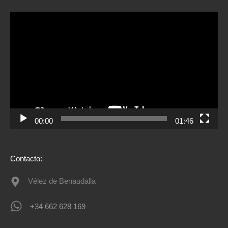
Reproductor
de
vídeo
00:00
01:46
Contacto:
Vélez de Benaudalla
+34 662 628 169